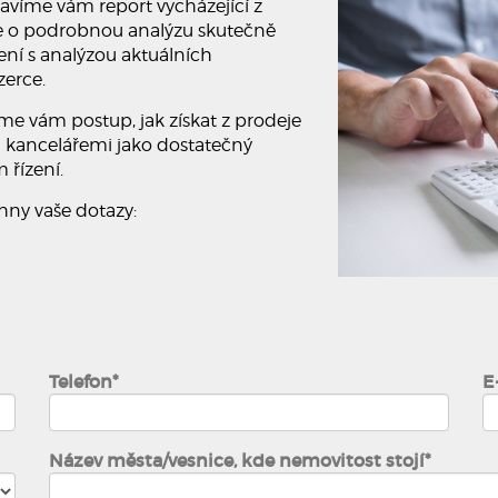
avíme vám report vycházející z
se o podrobnou analýzu skutečně
ení s analýzou aktuálních
zerce.
e vám postup, jak získat z prodeje
kancelářemi jako dostatečný
 řízení.
ny vaše dotazy:
Telefon*
E
Název města/vesnice, kde nemovitost stojí*