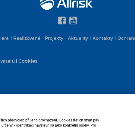
iéra
Realizované
Projekty
Aktuality
Kontakty
Ochrana
vatelů
|
Cookies
ch předvoleb při jeho procházení. Cookies třetích stran pak
rčeny k identifikaci návštěvníka jako konkrétní osoby. Pro