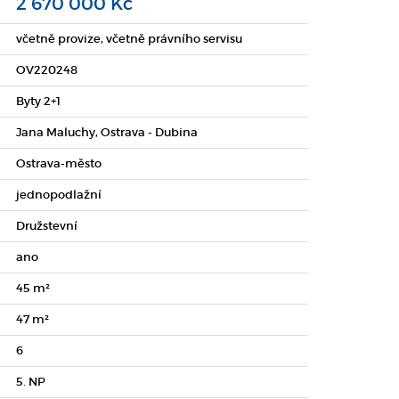
2 670 000 Kč
včetně provize, včetně právního servisu
OV220248
Byty 2+1
Jana Maluchy, Ostrava - Dubina
Ostrava-město
jednopodlažní
Družstevní
ano
45 m²
47 m²
6
5. NP