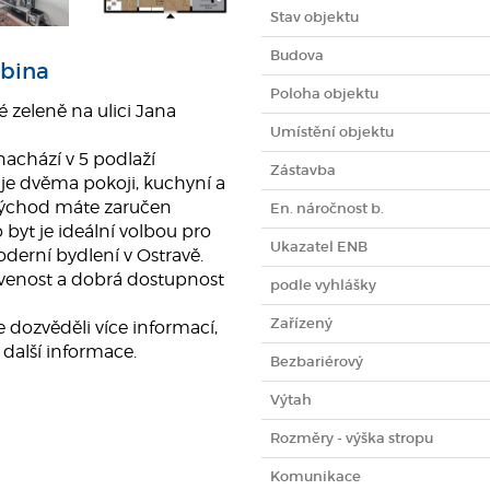
Stav objektu
Budova
ubina
Poloha objektu
é zeleně na ulici Jana
Umístění objektu
nachází v 5 podlaží
Zástavba
je dvěma pokoji, kuchyní a
ovýchod máte zaručen
En. náročnost b.
 byt je ideální volbou pro
Ukazatel ENB
oderní bydlení v Ostravě.
avenost a dobrá dostupnost
podle vyhlášky
Zařízený
e dozvěděli více informací,
 další informace.
Bezbariérový
Výtah
Rozměry - výška stropu
Komunikace