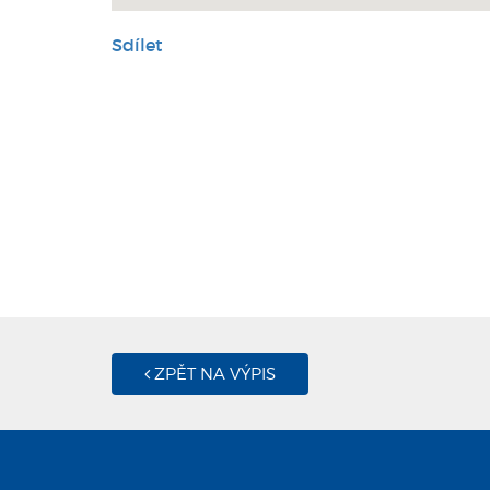
Sdílet
ZPĚT NA VÝPIS