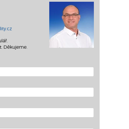
ity.cz
lář.
t. Děkujeme.