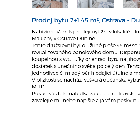
Prodej bytu 2+1 45 m², Ostrava - D
Nabízíme Vám k prodeji byt 2+1 v lokalitě pln
Maluchy v Ostravě Dubině.
Tento družstevní byt o užitné ploše 45 m² se 
revitalizovaného panelového domu. Disponu
koupelnou s WC. Díky orientaci bytu na jih
dostatek slunečního světla po celý den. Tento
jednotlivce či mladý pár hledající útulné a m
V blízkosti se nachází veškerá občanská vyb
MHD.
Pokud vás tato nabídka zaujala a rádi byste s
zavolejte mi, nebo napište a já vám poskytnu