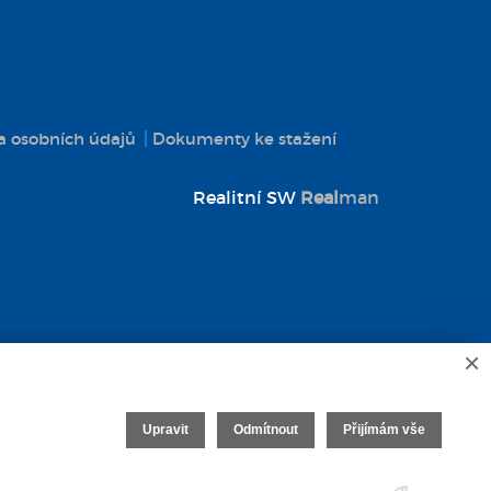
 osobních údajů
Dokumenty ke stažení
Realitní SW
Real
man
×
Upravit
Odmítnout
Přijímám vše