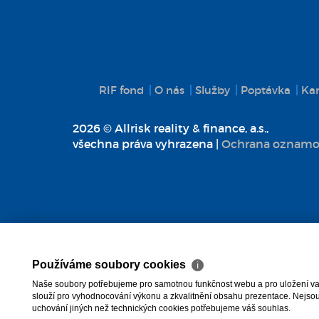
RIF fond
O nás
Služby
Poptávka
Kar
2026 © Allrisk reality & finance, a.s.,
všechna práva vyhrazena |
Ochrana oznamo
Používáme soubory cookies
ℹ
Naše soubory potřebujeme pro samotnou funkčnost webu a pro uložení vaši
slouží pro vyhodnocování výkonu a zkvalitnění obsahu prezentace. Nejsou u
uchování jiných než technických cookies potřebujeme váš souhlas.