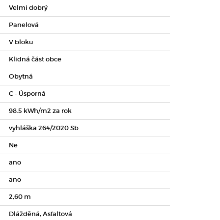
Velmi dobrý
Panelová
V bloku
Klidná část obce
Obytná
C - Úsporná
98.5 kWh/m2 za rok
vyhláška 264/2020 Sb
Ne
ano
ano
2,60 m
Dlážděná, Asfaltová