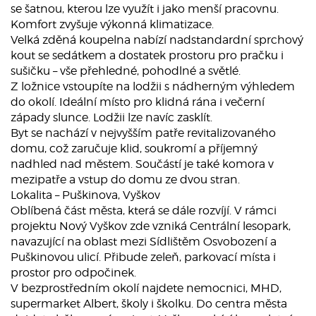
se šatnou, kterou lze využít i jako menší pracovnu.
Komfort zvyšuje výkonná klimatizace.
Velká zděná koupelna nabízí nadstandardní sprchový
kout se sedátkem a dostatek prostoru pro pračku i
sušičku – vše přehledné, pohodlné a světlé.
Z ložnice vstoupíte na lodžii s nádherným výhledem
do okolí. Ideální místo pro klidná rána i večerní
západy slunce. Lodžii lze navíc zasklít.
Byt se nachází v nejvyšším patře revitalizovaného
domu, což zaručuje klid, soukromí a příjemný
nadhled nad městem. Součástí je také komora v
mezipatře a vstup do domu ze dvou stran.
Lokalita – Puškinova, Vyškov
Oblíbená část města, která se dále rozvíjí. V rámci
projektu Nový Vyškov zde vzniká Centrální lesopark,
navazující na oblast mezi Sídlištěm Osvobození a
Puškinovou ulicí. Přibude zeleň, parkovací místa i
prostor pro odpočinek.
V bezprostředním okolí najdete nemocnici, MHD,
supermarket Albert, školy i školku. Do centra města