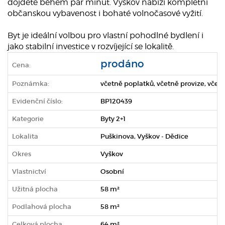
dojdete během pár minut. Vyškov nabízí kompletní
občanskou vybavenost i bohaté volnočasové vyžití.
Byt je ideální volbou pro vlastní pohodlné bydlení i
jako stabilní investice v rozvíjející se lokalitě.
prodáno
Cena:
Poznámka:
včetně poplatků, včetně provize, včetn
Evidenční číslo:
BP120439
Kategorie
Byty 2+1
Lokalita
Puškinova, Vyškov - Dědice
Okres
Vyškov
Vlastnictví
Osobní
Užitná plocha
58 m²
Podlahová plocha
58 m²
Celková plocha
64 m²