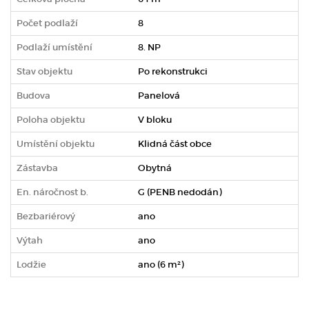
Počet podlaží
8
Podlaží umístění
8. NP
Stav objektu
Po rekonstrukci
Budova
Panelová
Poloha objektu
V bloku
Umístění objektu
Klidná část obce
Zástavba
Obytná
En. náročnost b.
G (PENB nedodán)
Bezbariérový
ano
Výtah
ano
Lodžie
ano (6 m²)