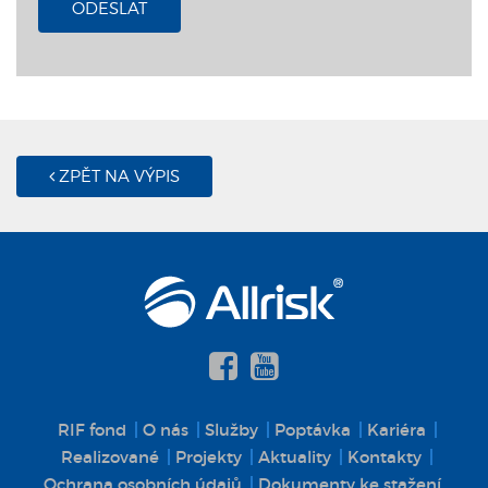
ODESLAT
ZPĚT NA VÝPIS
RIF fond
O nás
Služby
Poptávka
Kariéra
Realizované
Projekty
Aktuality
Kontakty
Ochrana osobních údajů
Dokumenty ke stažení