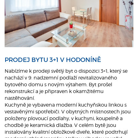
PRODEJ BYTU 3+1 V HODONÍNĚ
Nabízíme k prodeji světlý byt o dispozici 3+1, který se
nachází v 9. nadzemní podlaží revitalizovaného
bytového domu s novým výtahem. Byt prošel
rekonstrukcí a je připraven k okamžitému
nastěhování.
Kuchyně je vybavena moderní kuchyňskou linkou s
vestavěnými spotřebiči. V obytných místnostech jsou
položeny plovoucí podlahy, v kuchyni, koupelně a
chodbě je keramická dlažba. V celém bytě jsou
instalovány kvalitní obložkové dveře, které podtrhují