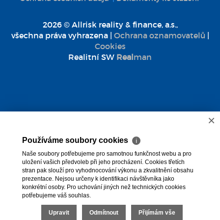
2026 © Allrisk reality & finance, a.s.,
všechna práva vyhrazena |
Ochrana oznamovatelů
|
Cookies
Realitní SW
Real
man
×
Používáme soubory cookies
ℹ
Naše soubory potřebujeme pro samotnou funkčnost webu a pro
uložení vašich předvoleb při jeho procházení. Cookies třetích
stran pak slouží pro vyhodnocování výkonu a zkvalitnění obsahu
prezentace. Nejsou určeny k identifikaci návštěvníka jako
konkrétní osoby. Pro uchování jiných než technických cookies
potřebujeme váš souhlas.
Upravit
Odmítnout
Přijímám vše