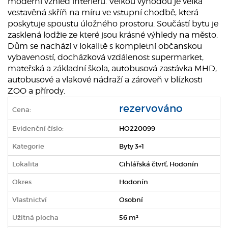
moderní vzhled interiéru. Velkou výhodou je velká
vestavěná skříň na míru ve vstupní chodbě, která
poskytuje spoustu úložného prostoru. Součástí bytu je
zasklená lodžie ze které jsou krásné výhledy na město.
Dům se nachází v lokalitě s kompletní občanskou
vybaveností, docházková vzdálenost supermarket,
mateřská a základní škola, autobusová zastávka MHD,
autobusové a vlakové nádraží a zároveň v blízkosti
ZOO a přírody.
rezervováno
Cena:
Evidenční číslo:
HO220099
Kategorie
Byty 3+1
Lokalita
Cihlářská čtvrť, Hodonín
Okres
Hodonín
Vlastnictví
Osobní
Užitná plocha
56 m²