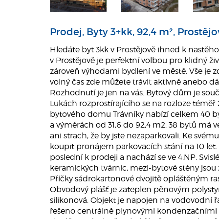
Prodej, Byty 3+kk, 92,4 m², Prostějo
Hledáte byt 3kk v Prostějově ihned k nastěh
v Prostějově je perfektní volbou pro klidný ži
zároveň výhodami bydlení ve městě. Vše je zd
volný čas zde můžete trávit aktivně anebo dá
Rozhodnutí je jen na vás. Bytový dům je sou
Lukách rozprostírajícího se na rozloze téměř
bytového domu Trávníky nabízí celkem 40 byt
a výměrách od 31,6 do 92,4 m2. 38 bytů má v
ani strach, že by jste nezaparkovali. Ke své
koupit pronájem parkovacích stání na 10 let. 
poslední k prodeji a nachází se ve 4.NP. Svis
keramických tvárnic, mezi-bytové stěny jsou z
Příčky sádrokartonové dvojitě opláštěným ra
Obvodový plášť je zateplen pěnovým polyst
silikonová. Objekt je napojen na vodovodní řá
řešeno centrálně plynovými kondenzačními ko