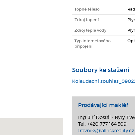
Topné těleso
Rad
Zdroj topení
Ply
Zdroj teplé vody
Ply
Typ internetového
Opt
připojení
Soubory ke stažení
Kolaudacni souhlas_0902
Prodávající makléř
Ing. Jiří Dostál - Byty Trá
Tel.: +420 777 164 309
travniky@allriskreality.cz