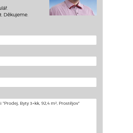
lář.
t. Děkujeme.