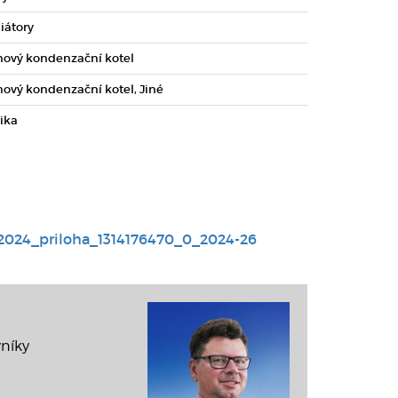
iátory
nový kondenzační kotel
nový kondenzační kotel, Jiné
ika
2024_priloha_1314176470_0_2024-26
vníky