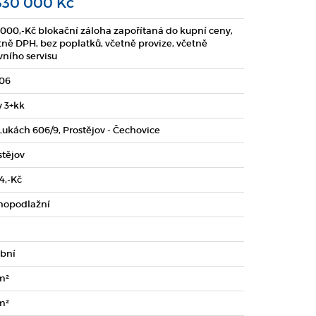
330 000 Kč
 000,-Kč blokační záloha zapořítaná do kupní ceny,
tně DPH, bez poplatků, včetně provize, včetně
vního servisu
.06
y 3+kk
Lukách 606/9, Prostějov - Čechovice
stějov
4,-Kč
nopodlažní
bní
m²
m²