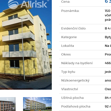
6 
Cena:
Poznámka:
150
vče
prá
Evidenční číslo:
B 4
Kategorie
Byt
Lokalita
Na 
Okres
Pro
Náklady na bydlení
466
Typ bytu
jed
Nízkoenergetický
ano
Vlastnictví
Oso
Užitná plocha
84 
Podlahová plocha
92 