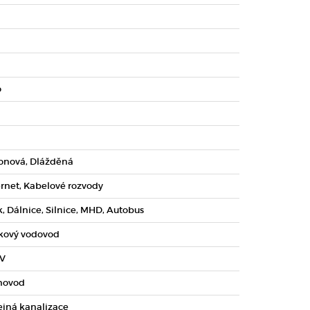
o
onová, Dlážděná
ernet, Kabelové rozvody
k, Dálnice, Silnice, MHD, Autobus
kový vodovod
V
novod
ejná kanalizace