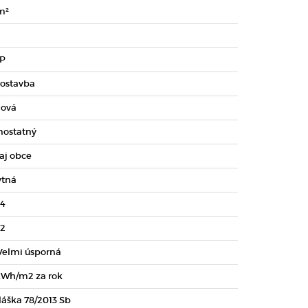
m²
NP
ostavba
lová
ostatný
aj obce
tná
4
2
 Velmi úsporná
kWh/m2 za rok
láška 78/2013 Sb