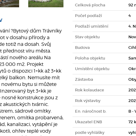
Celková plocha
92 
Počet podlaží
4
v
Podlaží umístění
4. 
ování ?Bytový dům Trávníky
Stav objektu
Nov
vot v dosahu přírody a
e totiž na dosah. Svůj
Budova
Cih
t přednost víru města.
částí nového areálu Na
Poloha objektu
Sam
 23 000 m2. Projekt
Umístění objektu
Okr
ů o dispozici 1+kk až 3+kk
elký balkon. Nemusíte mít
Zástavba
Oby
mu novému bytu si můžete
Rok kolaudace
202
Inzerovaný byt 3+kk je
lé nosné konstrukce jsou z
Rok výstavby
202
 akustických tvárnic.
strem, sádrové omítky.
En. náročnost b.
B -
yrenem, omítka probarvená,
Ukazatel ENB
72 
d, kanalizaci, vytápění je
tli, ohřev teplé vody
podle vyhlášky
vyh