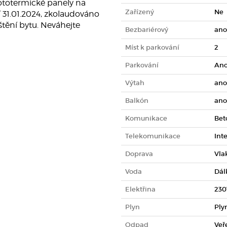
ototermické panely na
Zařízený
Ne
 31.01.2024, zkolaudováno
štění bytu. Neváhejte
Bezbariérový
ano
Míst k parkování
2
Parkování
An
Výtah
ano
Balkón
ano
Komunikace
Bet
Telekomunikace
Int
Doprava
Vla
Voda
Dál
Elektřina
230
Plyn
Ply
Odpad
Veř