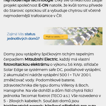
nejmodernější technologie
. Díky své unikátnosti zaujal
projekt společnost
E-ON
natolik, že kvůli tomu přivede
do Starovic optickou síť a vybuduje chytrou síť včetně
nejmodernější trafostanice v ČR.
Domy jsou vytápěny špičkovým tichým tepelným
čerpadlem
Mitsubishi Electric
, každý má vlastní
fotovoltaickou elektrárnu
o výkonu 3,6 kWp, střídače
Solar Edge se systémem safe DC, podlahové vytápění,
2 akumulační nádrže vytápění 500 l + TUV 200 l,
změkčovač vody. Podomítkové baterie,
zdravotechnika dle typu domu Villeroy & Boch,
Hansgrohe. Na vše dohlíží a dům řídí chytrá řídící
jednotka Tecomat foxtrot (TECO a.s.). Vše rozvedeno v
5 - žílových kabelech. Součásti domů jsou