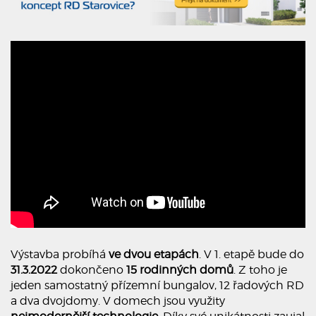
Výstavba probíhá
ve dvou etapách
. V 1. etapě bude do
31.3.2022
dokončeno
15 rodinných domů
. Z toho je
jeden samostatný přízemní bungalov, 12 řadových RD
a dva dvojdomy. V domech jsou využity