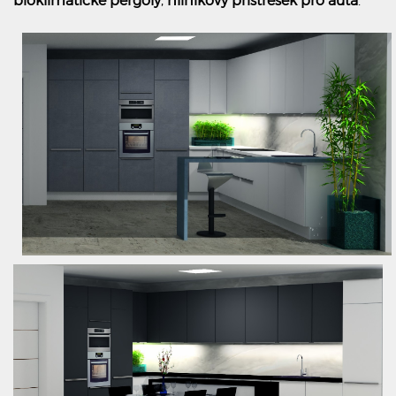
bioklimatické pergoly
,
hliníkový přístřešek pro auta
.