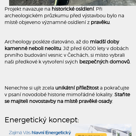
Projekt navazuje na
historické osídlení
. Při
archeologickém průzkumu před výstavbou bylo na
místě objeveno významné osídlení z
pravěku
.
Archeology posléze datováno, až do
mladší doby
kamenné neboli neolitu
. Již před 6000 lety v dobách
prvního budování vesnic v Čechách, si místo vybrali
naši předkové k vytvoření svých
bezpečných domovů
.
Nenechte si ujít zcela
unikátní příležitost
a pokračujte
v psaní novodobé historie mimořádné lokality.
Staňte
se majiteli novostavby na místě pravěké osady
.
Energetický koncept: