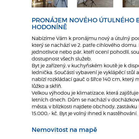
PRONÁJEM NOVÉHO ÚTULNÉHO B
HODONÍNĚ
Nabízíme Vám k pronájmu nový a útulný podkr
který se nachází ve 2. patře cihlového domu. B
jednotlivce nebo pár, kteří ocení pohodlí, s
dostupnost všech služeb.
Byt je zařízený, v kuchyňském koutě je k disp
lednička. Součástí vybavení je vyklápěcí stůl 
nabízí rozkládací gauč o šířce 140 cm, který
lůžko a skříň.
Velkou výhodou je klimatizace, která zajišťuj
letních dnech. Dům se nachází v docházkové
města, v blízkosti najdete obchody, zastávku
15.000,- kč. Byt je volný ihned k nastěhování.
Nemovitost na mapě