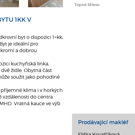
Topné těleso
YTU 1KK V
ovní byt o dispozici 1+kk,
yt je ideální pro
oukromí a dobrou
ozici kuchyňská linka,
a dvě židle. Obytná část
 může soužit jako pohodlné
e příjemné klima i v horkých
 vzdálenosti do centra
 MHD. Vratná kauce ve výši
Prodávající makléř
Eliška Kovalčíková