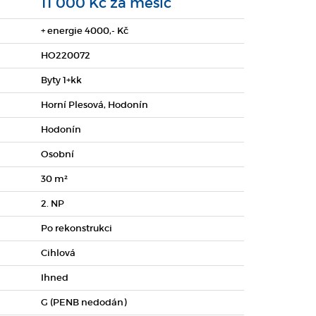
11 000 Kč za měsíc
+ energie 4000,- Kč
HO220072
Byty 1+kk
Horní Plesová, Hodonín
Hodonín
Osobní
30 m²
2. NP
Po rekonstrukci
Cihlová
Ihned
G (PENB nedodán)