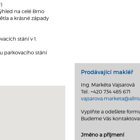
)
ýhled na celé Brno
ětla a krásné západy
cích stání v 1.
 u parkovacího stání
Prodávající makléř
Ing. Markéta Vajsarová
Tel.: +420 734 485 671
vajsarova.marketa@allrisk
Vyplňte a odešlete formu
Budeme Vás kontaktova
Jméno a příjmení