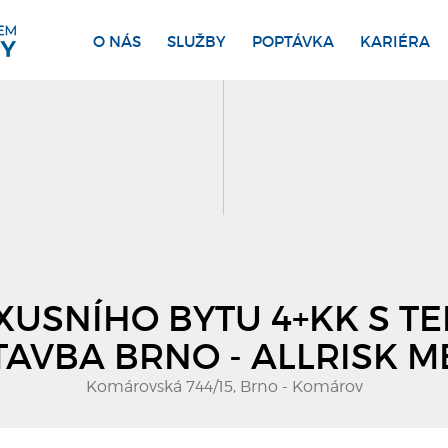
O NÁS
SLUŽBY
POPTÁVKA
KARIÉRA
USNÍHO BYTU 4+KK S TER
AVBA BRNO - ALLRISK M
Komárovská 744/15, Brno - Komárov