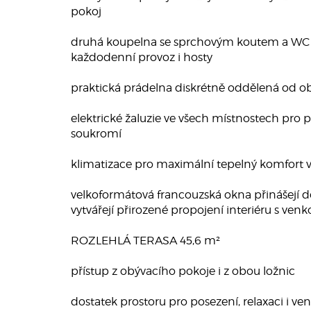
pokoj
druhá koupelna se sprchovým koutem a WC z
každodenní provoz i hosty
praktická prádelna diskrétně oddělená od ob
elektrické žaluzie ve všech místnostech pro 
soukromí
klimatizace pro maximální tepelný komfort v
velkoformátová francouzská okna přinášejí d
vytvářejí přirozené propojení interiéru s ve
ROZLEHLÁ TERASA 45,6 m²
přístup z obývacího pokoje i z obou ložnic
dostatek prostoru pro posezení, relaxaci i ve