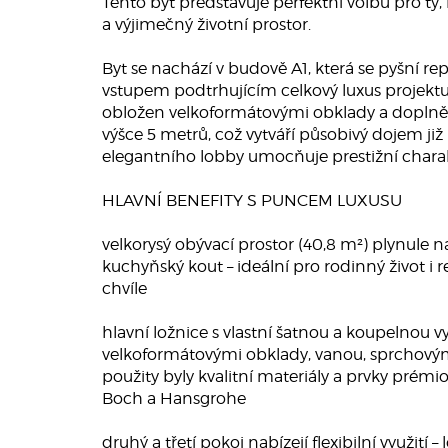
Tento byt představuje perfektní volbu pro ty, kt
a výjimečný životní prostor.
Byt se nachází v budově A1, která se pyšní r
vstupem podtrhujícím celkový luxus projektu.
obložen velkoformátovými obklady a dopln
výšce 5 metrů, což vytváří působivý dojem již
elegantního lobby umocňuje prestižní charak
HLAVNÍ BENEFITY S PUNCEM LUXUSU
velkorysý obývací prostor (40,8 m²) plynule 
kuchyňský kout – ideální pro rodinný život i 
chvíle
hlavní ložnice s vlastní šatnou a koupelnou 
velkoformátovými obklady, vanou, sprchový
použity byly kvalitní materiály a prvky prémi
Boch a Hansgrohe
druhý a třetí pokoj nabízejí flexibilní využití 