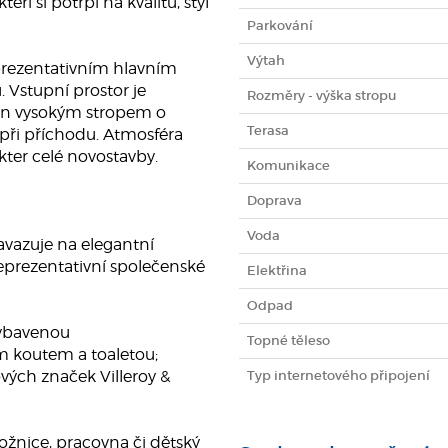
eří si potrpí na kvalitu, styl
Parkování
Výtah
eprezentativním hlavním
 Vstupní prostor je
Rozměry - výška stropu
ěn vysokým stropem o
Terasa
 při příchodu. Atmosféra
ter celé novostavby.
Komunikace
Doprava
Voda
navazuje na elegantní
reprezentativní společenské
Elektřina
Odpad
vybavenou
Topné těleso
m koutem a toaletou;
ových značek Villeroy &
Typ internetového připojení
– ložnice, pracovna či dětský