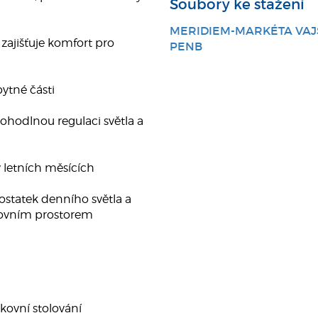
Soubory ke stažení
MERIDIEM-MARKÉTA VAJ
ajišťuje komfort pro
PENB
ytné části
pohodlnou regulaci světla a
 letních měsících
ostatek denního světla a
nkovním prostorem
nkovní stolování