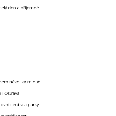
 celý den a příjemné
hem několika minut
 i Ostrava
tovní centra a parky