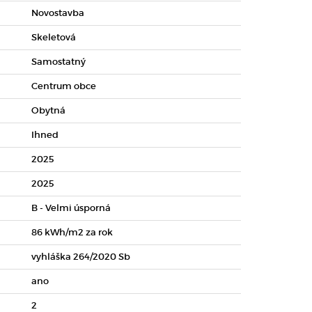
Novostavba
Skeletová
Samostatný
Centrum obce
Obytná
Ihned
2025
2025
B - Velmi úsporná
86 kWh/m2 za rok
vyhláška 264/2020 Sb
ano
2