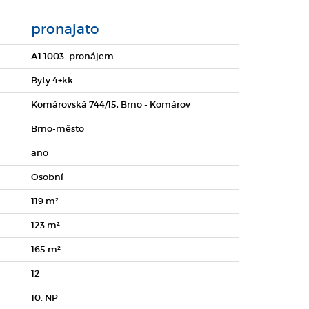
pronajato
A1.1003_pronájem
Byty 4+kk
Komárovská 744/15, Brno - Komárov
Brno-město
ano
Osobní
119 m²
123 m²
165 m²
12
10. NP