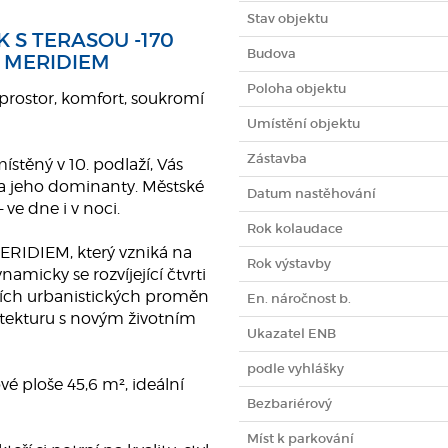
Stav objektu
 S TERASOU -170
Budova
K MERIDIEM
Poloha objektu
prostor, komfort, soukromí
Umístění objektu
Zástavba
ístěný v 10. podlaží, Vás
a jeho dominanty. Městské
Datum nastěhování
ve dne i v noci.
Rok kolaudace
MERIDIEM, který vzniká na
Rok výstavby
amicky se rozvíjející čtvrti
ětších urbanistických proměn
En. náročnost b.
hitekturu s novým životním
Ukazatel ENB
podle vyhlášky
vé ploše 45,6 m², ideální
Bezbariérový
Míst k parkování