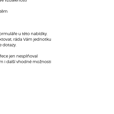
é vzdálenosti
štěm
ormuláře u této nabídky.
ktovat, ráda Vám jednotku
 dotazy.
řece jen nesplňoval
m i další vhodné možnosti