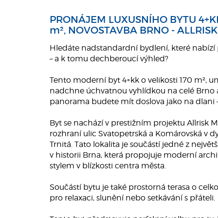
PRONÁJEM LUXUSNÍHO BYTU 4+KK
m², NOVOSTAVBA BRNO - ALLRIS
Hledáte nadstandardní bydlení, které nabízí 
– a k tomu dechberoucí výhled?
Tento moderní byt 4+kk o velikosti 170 m², um
nadchne úchvatnou vyhlídkou na celé Brno 
panorama budete mít doslova jako na dlani – 
Byt se nachází v prestižním projektu Allrisk 
rozhraní ulic Svatopetrská a Komárovská v dyn
Trnitá. Tato lokalita je součástí jedné z nejv
v historii Brna, která propojuje moderní arc
stylem v blízkosti centra města.
Součástí bytu je také prostorná terasa o celko
pro relaxaci, slunění nebo setkávání s přáteli.