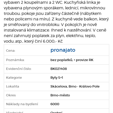
vybaven 2 koupelnami a 2 WC. Kuchyňská linka je
vybavena plynovým sporákem, lednicí, mikrovlnnou
troubou, pokoje jsou zařízeny částečně (nábytkem
nebo policemi na míru). Z kuchyně vede balkon, který
je směřovaný do vnitrobloku. V pokojích je nově
instalovaná klimatizace. Ihned k nastěhování. V ceně
není zahrnutý poplatek za plyn, elektřinu, teplo,
vodu..atp., který činí 6.000,- Kč
pronajato
Cena:
Poznámka:
bez poplatků, + provize RK
Evidenční číslo:
BK021408
Kategorie
Byty 5+1
Lokalita
Skácelova, Brno - Královo Pole
Okres
Brno-město
Náklady na bydlení
6000
Vlastnictví
Osobní