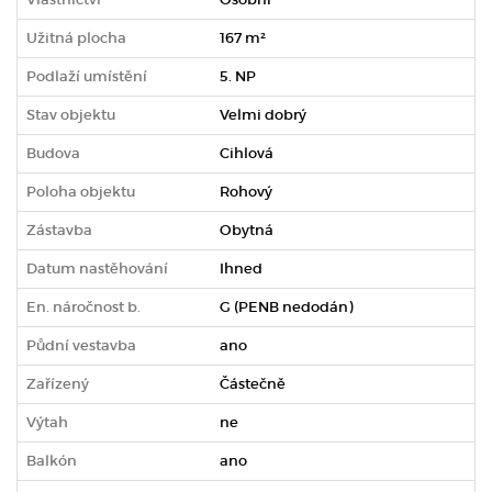
Užitná plocha
167 m²
Podlaží umístění
5. NP
Stav objektu
Velmi dobrý
Budova
Cihlová
Poloha objektu
Rohový
Zástavba
Obytná
Datum nastěhování
Ihned
En. náročnost b.
G (PENB nedodán)
Půdní vestavba
ano
Zařízený
Částečně
Výtah
ne
Balkón
ano