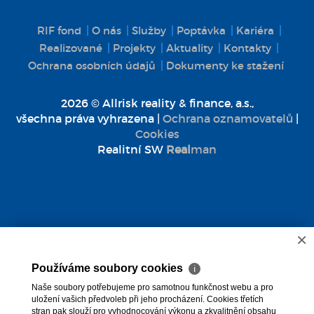
RIF fond
O nás
Služby
Poptávka
Kariéra
Realizované
Projekty
Aktuality
Kontakty
Ochrana osobních údajů
Dokumenty ke stažení
2026 © Allrisk reality & finance, a.s.,
všechna práva vyhrazena |
Ochrana oznamovatelů
|
Cookies
Realitní SW
Real
man
×
Používáme soubory cookies
ℹ
Naše soubory potřebujeme pro samotnou funkčnost webu a pro
uložení vašich předvoleb při jeho procházení. Cookies třetích
stran pak slouží pro vyhodnocování výkonu a zkvalitnění obsahu