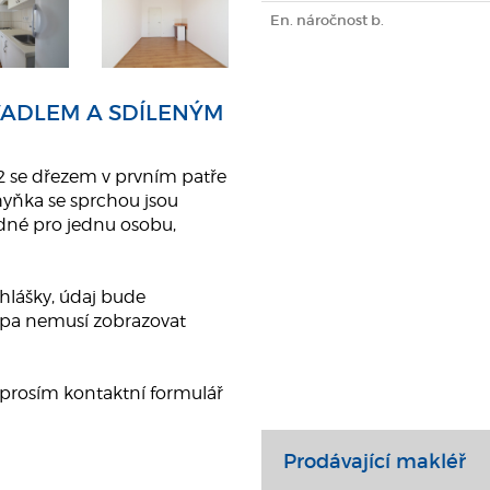
En. náročnost b.
VADLEM A SDÍLENÝM
 se dřezem v prvním patře
hyňka se sprchou jsou
odné pro jednu osobu,
yhlášky, údaj bude
Mapa nemusí zobrazovat
 prosím kontaktní formulář
Prodávající makléř