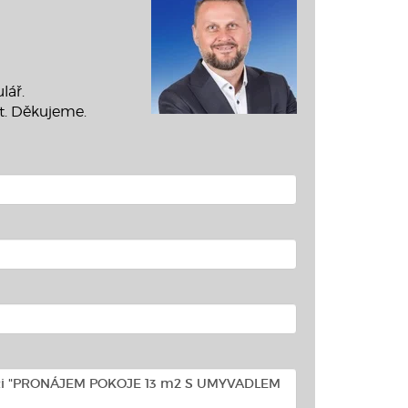
lář.
t. Děkujeme.