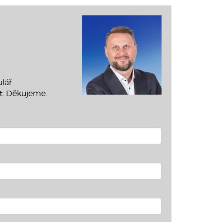
lář.
t. Děkujeme.