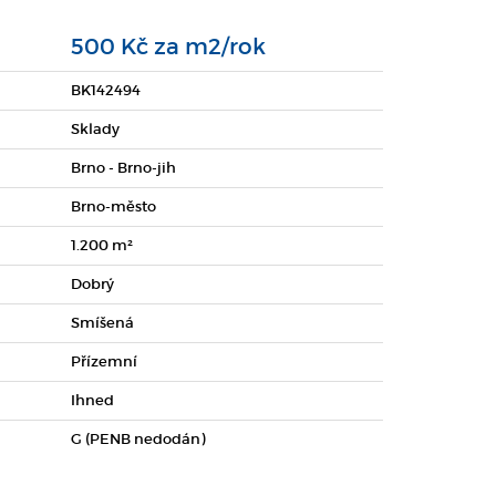
500 Kč za m2/rok
BK142494
Sklady
Brno - Brno-jih
Brno-město
1.200 m²
Dobrý
Smíšená
Přízemní
Ihned
G (PENB nedodán)