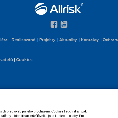
iéra
Realizované
Projekty
Aktuality
Kontakty
Ochrana
vatelů
|
Cookies
ch předvoleb při jeho procházení. Cookies třetích stran pak
rčeny k identifikaci návštěvníka jako konkrétní osoby. Pro