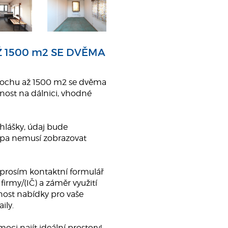
 1500 m2 SE DVĚMA
lochu až 1500 m2 se dvěma
ost na dálnici, vhodné
yhlášky, údaj bude
Mapa nemusí zobrazovat
 prosím kontaktní formulář
firmy/(IČ) a záměr využití
nost nabídky pro vaše
ily.
ci najít ideální prostory!