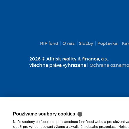
RIF fond
O nás
Služby
Poptávka
Kar
2026 © Allrisk reality & finance, a.s.,
všechna práva vyhrazena |
Ochrana oznamo
Používáme soubory cookies
ℹ
Naše soubory potřebujeme pro samotnou funkčnost webu a pro uložení vaši
slouží pro vyhodnocování výkonu a zkvalitnění obsahu prezentace. Nejsou u