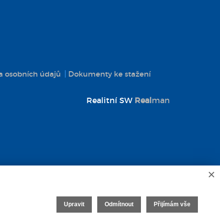
 osobních údajů
Dokumenty ke stažení
Realitní SW
Real
man
×
Upravit
Odmítnout
Přijímám vše