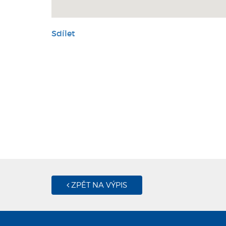
Sdílet
ZPĚT NA VÝPIS