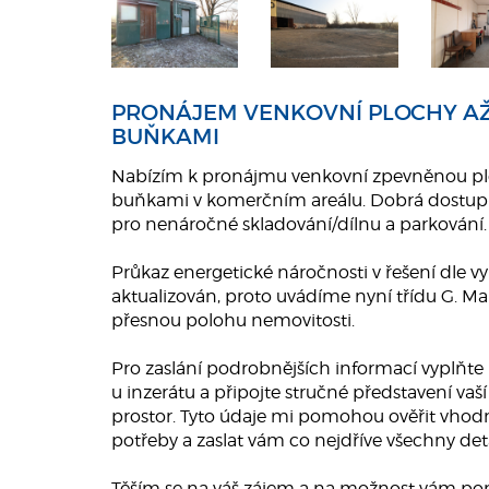
PRONÁJEM VENKOVNÍ PLOCHY AŽ
BUŇKAMI
Nabízím k pronájmu venkovní zpevněnou p
buňkami v komerčním areálu. Dobrá dostupn
pro nenáročné skladování/dílnu a parkování.
Průkaz energetické náročnosti v řešení dle v
aktualizován, proto uvádíme nyní třídu G. 
přesnou polohu nemovitosti.
Pro zaslání podrobnějších informací vyplňte
u inzerátu a připojte stručné představení vaší 
prostor. Tyto údaje mi pomohou ověřit vhod
potřeby a zaslat vám co nejdříve všechny deta
Těším se na váš zájem a na možnost vám pomo