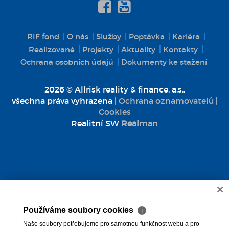
RIF fond
O nás
Služby
Poptávka
Kariéra
Realizované
Projekty
Aktuality
Kontakty
Ochrana osobních údajů
Dokumenty ke stažení
2026 © Allrisk reality & finance, a.s.,
všechna práva vyhrazena |
Ochrana oznamovatelů
|
Cookies
Realitní SW
Real
man
×
Používáme soubory cookies
ℹ
Naše soubory potřebujeme pro samotnou funkčnost webu a pro