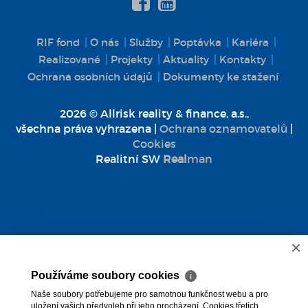
RIF fond
O nás
Služby
Poptávka
Kariéra
Realizované
Projekty
Aktuality
Kontakty
Ochrana osobních údajů
Dokumenty ke stažení
2026 © Allrisk reality & finance, a.s.,
všechna práva vyhrazena |
Ochrana oznamovatelů
|
Cookies
Realitní SW
Real
man
×
Používáme soubory cookies
ℹ
Naše soubory potřebujeme pro samotnou funkčnost webu a pro
uložení vašich předvoleb při jeho procházení. Cookies třetích