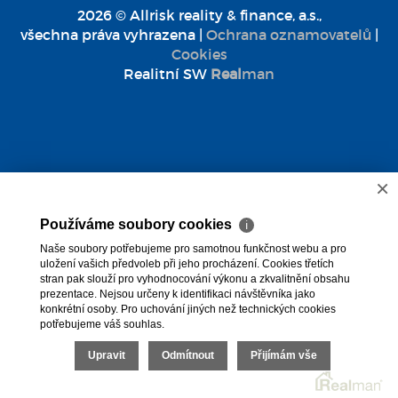
2026 © Allrisk reality & finance, a.s.,
všechna práva vyhrazena |
Ochrana oznamovatelů
|
Cookies
Realitní SW
Real
man
×
Používáme soubory cookies
ℹ
Naše soubory potřebujeme pro samotnou funkčnost webu a pro
uložení vašich předvoleb při jeho procházení. Cookies třetích
stran pak slouží pro vyhodnocování výkonu a zkvalitnění obsahu
prezentace. Nejsou určeny k identifikaci návštěvníka jako
konkrétní osoby. Pro uchování jiných než technických cookies
potřebujeme váš souhlas.
Upravit
Odmítnout
Přijímám vše