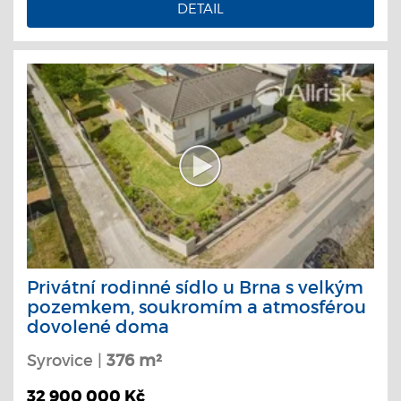
DETAIL
Privátní rodinné sídlo u Brna s velkým
pozemkem, soukromím a atmosférou
dovolené doma
Syrovice |
376 m²
32 900 000 Kč