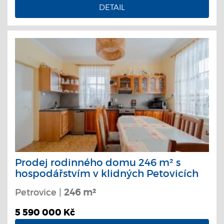
DETAIL
Prodej rodinného domu 246 m² s
hospodářstvím v klidných Petovicích
Petrovice |
246 m²
5 590 000 Kč