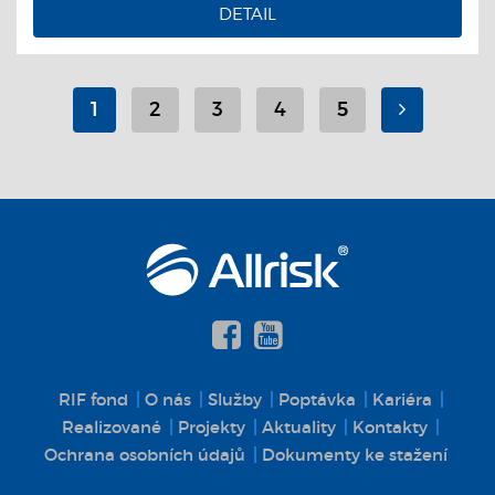
DETAIL
1
2
3
4
5
RIF fond
O nás
Služby
Poptávka
Kariéra
Realizované
Projekty
Aktuality
Kontakty
Ochrana osobních údajů
Dokumenty ke stažení