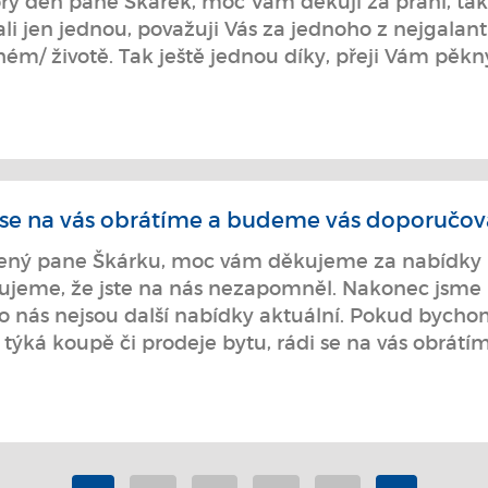
rý den pane Škárek, moc Vám děkuji za přání, tak 
li jen jednou, považuji Vás za jednoho z nejgalan
ém/ životě. Tak ještě jednou díky, přeji Vám pěk
 se na vás obrátíme a budeme vás doporučov
žený pane Škárku, moc vám děkujeme za nabídky by
ujeme, že jste na nás nezapomněl. Nakonec jsme n
pro nás nejsou další nabídky aktuální. Pokud bych
 týká koupě či prodeje bytu, rádi se na vás obrá