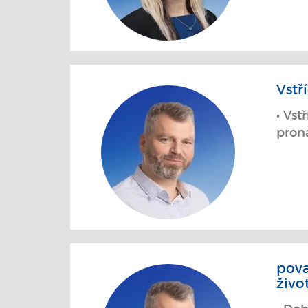
Vstř
• Vst
pron
pova
živo