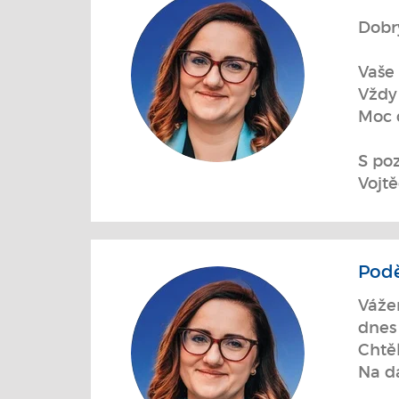
Dobr
Vaše 
Vždy 
Moc 
S po
Vojtě
Podě
Váže
dnes 
Chtě
Na da