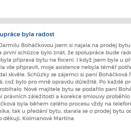
upráce byla radost
Jarmilu Boháčkovou jsem si najala na prodej bytu 
na první schůzce bylo znát, že spolupráce bude ra
yla příprava bytu na focení. I když jsem byla u p
la vše připravit, moje asistence nebyla téměř potř
dal skvěle. Schůzky se zájemci si paní Boháčková 
á, což bylo pro mně opravdu důležité. Po každé pr
robíhalo. Nové majitele bytu se podařilo paní Boh
í právních záležitostí a korekce smlouvy proběhlo
čková byla během celého procesu vždy na telefonu
íka, tak u předání bytu, starala se o prodej bytu 
o děkuji, Kolmanová Martina