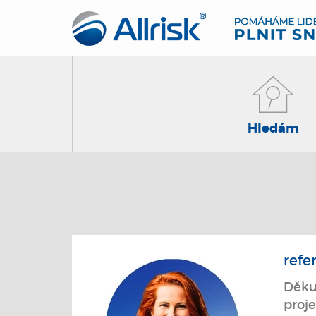
Hledám
refe
Děkuj
proje