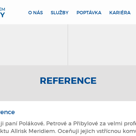
O NÁS
SLUŽBY
POPTÁVKA
KARIÉRA
REFERENCE
rence
i paní Polákové, Petrové a Přibylové za velmi prof
ktu Allrisk Meridiem. Oceňuji jejich vstřícnou kom