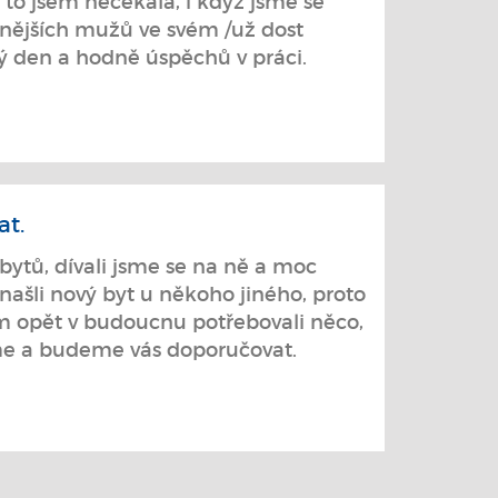
to jsem nečekala, i když jsme se
tnějších mužů ve svém /už dost
ný den a hodně úspěchů v práci.
at.
tů, dívali jsme se na ně a moc
ašli nový byt u někoho jiného, proto
om opět v budoucnu potřebovali něco,
tíme a budeme vás doporučovat.