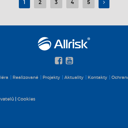
1
2
3
4
5
iéra
Realizované
Projekty
Aktuality
Kontakty
Ochrana
vatelů
|
Cookies