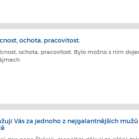
ícnost, ochota, pracovitost.
řícnost, ochota, pracovitost. Bylo možno s ním doj
ájmech
žuji Vás za jednoho z nejgalantnějších mužů
tě