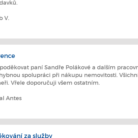
davků.
b V.
rence
 poděkovat paní Sandře Polákové a dalším pracovní
ybnou spolupráci při nákupu nemovitosti. Všichni 
eři. Vřele doporučuji všem ostatním.
al Antes
kování za služby