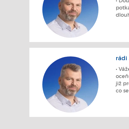
• Dob
potka
dlouh
rádi
• Vá
oceň
již 
co se