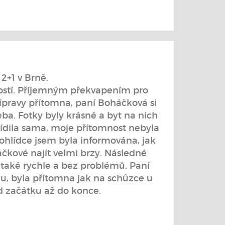
2+1 v Brně.
dostí. Příjemným překvapením pro
řípravy přítomna, paní Boháčková si
eba. Fotky byly krásné a byt na nich
řídila sama, moje přítomnost nebyla
ohlídce jsem byla informována, jak
áčkové najít velmi brzy. Následné
 také rychle a bez problémů. Paní
, byla přítomna jak na schůzce u
od začátku až do konce.