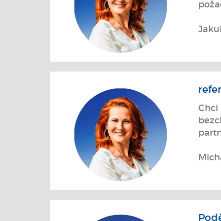
poža
Jaku
refe
Chci
bezch
partn
Mich
Podě