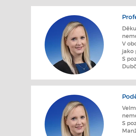
Prof
Děkuj
nemov
V obo
jako 
S po
Dubč
Podě
Velmi
nemov
S po
Manž