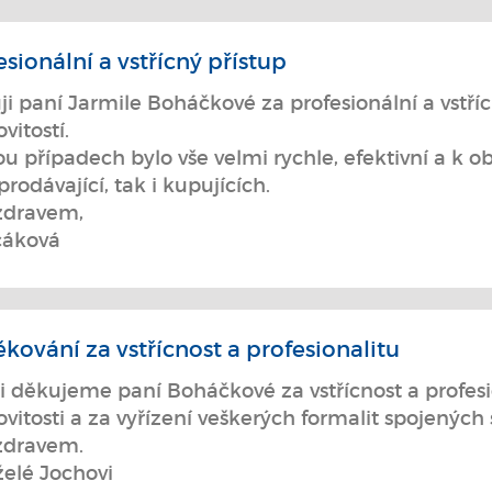
esionální a vstřícný přístup
i paní Jarmile Boháčkové za profesionální a vstříc
itostí.
u případech bylo vše velmi rychle, efektivní a k 
prodávající, tak i kupujících.
zdravem,
áková
kování za vstřícnost a profesionalitu
 děkujeme paní Boháčkové za vstřícnost a profesio
itosti a za vyřízení veškerých formalit spojených
zdravem.
elé Jochovi