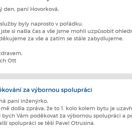
ý den, paní Hovorková,
služby byly naprosto v pořádku.
jste si našla čas a vše jsme mohli uzpůsobit ohledn
děkujeme za vše a zatím se stále zabydlujeme.
zdravem,
ch Ott
kování za výbornou spolupráci
ná paní inženýrko,
mě došla zpráva, že to 1. kolo kolem bytu je uzavř
l bych Vám poděkovat za výbornou spolupráci a p
lší spolupráci se těší Pavel Otrusina.