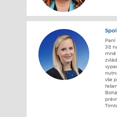
Spol
Paní 
Již 
mně b
zvlád
vypa
nutn
vše p
řešen
Bohá
právn
Tímt