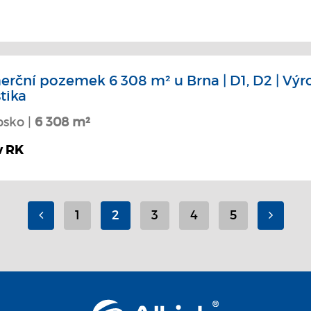
rční pozemek 6 308 m² u Brna | D1, D2 | Výro
stika
bsko |
6 308 m²
v RK
1
2
3
4
5