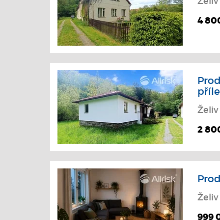
Želiv
4 80
Prod
příle
Želiv
2 80
Prod
Želiv
999 