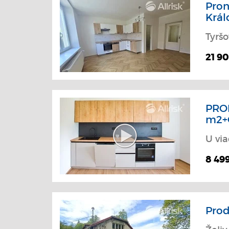
Pron
Král
Tyršo
21 9
PRO
m2+
U via
8 49
Prod