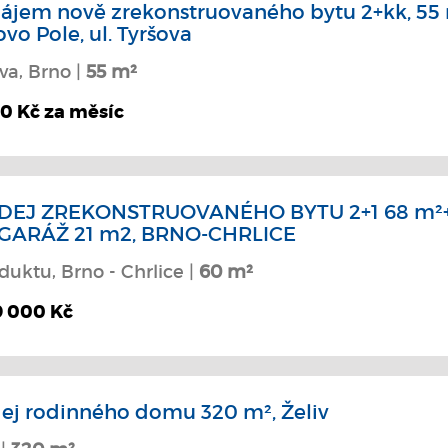
ájem nově zrekonstruovaného bytu 2+kk, 55 
ovo Pole, ul. Tyršova
va, Brno |
55 m²
00 Kč za měsíc
DEJ ZREKONSTRUOVANÉHO BYTU 2+1 68 m²+
GARÁŽ 21 m2, BRNO-CHRLICE
duktu, Brno - Chrlice |
60 m²
9 000 Kč
ej rodinného domu 320 m², Želiv