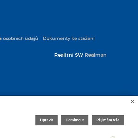
 osobních údajů
Dokumenty ke stažení
Realitní SW
Real
man
×
Upravit
Odmítnout
Přijímám vše