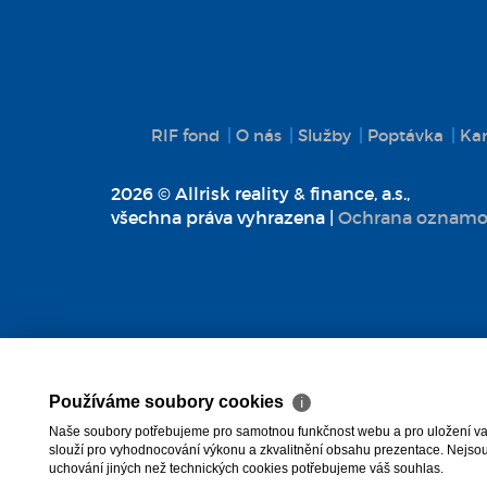
RIF fond
O nás
Služby
Poptávka
Kar
2026 © Allrisk reality & finance, a.s.,
všechna práva vyhrazena |
Ochrana oznamo
Používáme soubory cookies
ℹ
Naše soubory potřebujeme pro samotnou funkčnost webu a pro uložení vaši
slouží pro vyhodnocování výkonu a zkvalitnění obsahu prezentace. Nejsou u
uchování jiných než technických cookies potřebujeme váš souhlas.