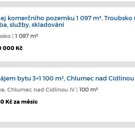
ej komerčního pozemku 1 097 m², Troubsko u
ba, služby, skladování
bsko |
1 097 m²
0 000 Kč
ájem bytu 3+1 100 m², Chlumec nad Cidlinou
va, Chlumec nad Cidlinou IV |
100 m²
00 Kč za měsíc