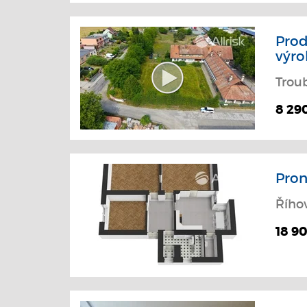
Prod
výro
Trou
8 29
Pron
Řího
18 9