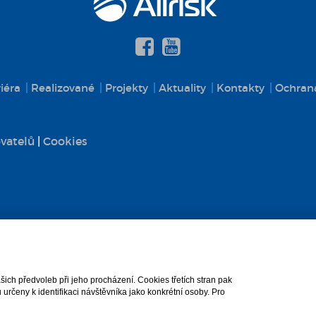
iéra
Realizované
Projekty
Aktuality
Kontakty
Ochrana
vatelů
|
Cookies
ch předvoleb při jeho procházení. Cookies třetích stran pak
rčeny k identifikaci návštěvníka jako konkrétní osoby. Pro