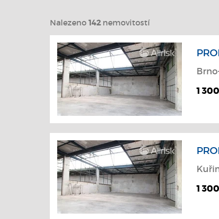
Nalezeno
142
nemovitostí
PRO
Brno
1 300
PRO
Kuři
1 300