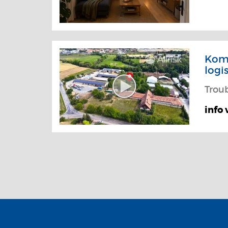
Kome
logi
Trou
info 