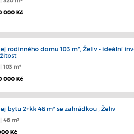
 |
320 m²
0 000 Kč
ej rodinného domu 103 m², Želiv - ideální inv
žitost
 |
103 m²
0 000 Kč
ej bytu 2+kk 46 m² se zahrádkou , Želiv
 |
46 m²
000 Kč