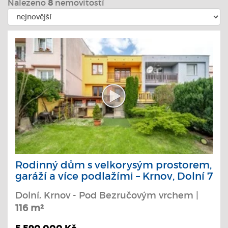
Nalezeno
8
nemovitostí
Rodinný dům s velkorysým prostorem,
garáží a více podlažími – Krnov, Dolní 7
Dolní, Krnov - Pod Bezručovým vrchem |
116 m²