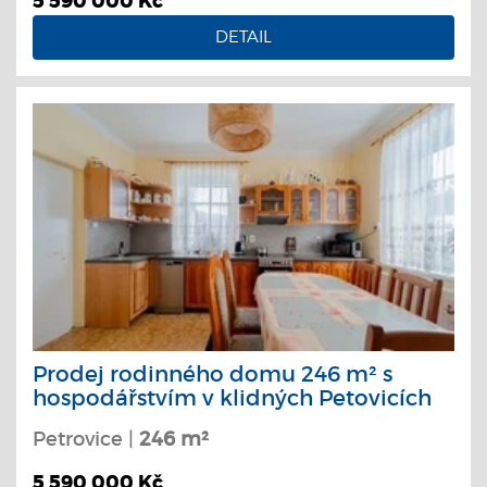
5 590 000 Kč
DETAIL
Prodej rodinného domu 246 m² s
hospodářstvím v klidných Petovicích
Petrovice |
246 m²
5 590 000 Kč