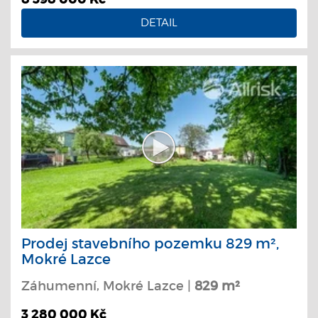
DETAIL
Prodej stavebního pozemku 829 m²,
Mokré Lazce
Záhumenní, Mokré Lazce |
829 m²
3 280 000 Kč